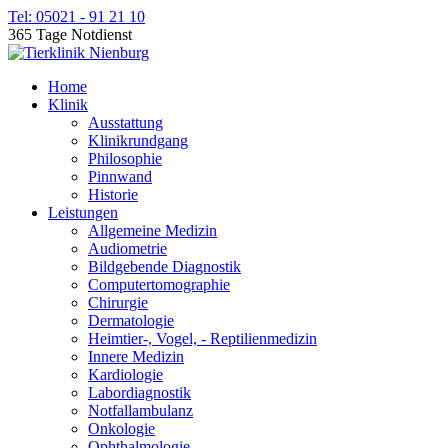
Tel: 05021 - 91 21 10
365 Tage Notdienst
Home
Klinik
Ausstattung
Klinikrundgang
Philosophie
Pinnwand
Historie
Leistungen
Allgemeine Medizin
Audiometrie
Bildgebende Diagnostik
Computertomographie
Chirurgie
Dermatologie
Heimtier-, Vogel, - Reptilienmedizin
Innere Medizin
Kardiologie
Labordiagnostik
Notfallambulanz
Onkologie
Ophthalmologie