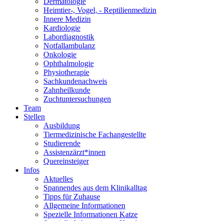
Dermatologie
Heimtier-, Vogel, - Reptilienmedizin
Innere Medizin
Kardiologie
Labordiagnostik
Notfallambulanz
Onkologie
Ophthalmologie
Physiotherapie
Sachkundenachweis
Zahnheilkunde
Zuchtuntersuchungen
Team
Stellen
Ausbildung
Tiermedizinische Fachangestellte
Studierende
Assistenzärzt*innen
Quereinsteiger
Infos
Aktuelles
Spannendes aus dem Klinikalltag
Tipps für Zuhause
Allgemeine Informationen
Spezielle Informationen Katze