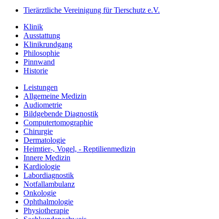
Tierärztliche Vereinigung für Tierschutz e.V.
Klinik
Ausstattung
Klinikrundgang
Philosophie
Pinnwand
Historie
Leistungen
Allgemeine Medizin
Audiometrie
Bildgebende Diagnostik
Computertomographie
Chirurgie
Dermatologie
Heimtier-, Vogel, - Reptilienmedizin
Innere Medizin
Kardiologie
Labordiagnostik
Notfallambulanz
Onkologie
Ophthalmologie
Physiotherapie