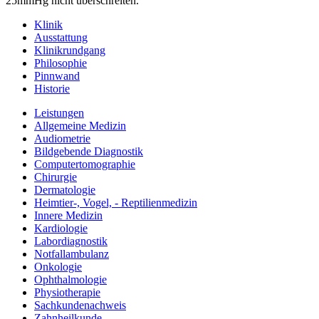
25mmHg nicht überschreiten.
Klinik
Ausstattung
Klinikrundgang
Philosophie
Pinnwand
Historie
Leistungen
Allgemeine Medizin
Audiometrie
Bildgebende Diagnostik
Computertomographie
Chirurgie
Dermatologie
Heimtier-, Vogel, - Reptilienmedizin
Innere Medizin
Kardiologie
Labordiagnostik
Notfallambulanz
Onkologie
Ophthalmologie
Physiotherapie
Sachkundenachweis
Zahnheilkunde