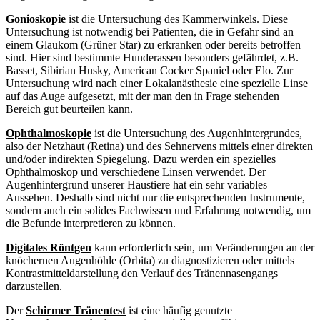
Gonioskopie
ist die Untersuchung des Kammerwinkels. Diese
Untersuchung ist notwendig bei Patienten, die in Gefahr sind an
einem Glaukom (Grüner Star) zu erkranken oder bereits betroffen
sind. Hier sind bestimmte Hunderassen besonders gefährdet, z.B.
Basset, Sibirian Husky, American Cocker Spaniel oder Elo. Zur
Untersuchung wird nach einer Lokalanästhesie eine spezielle Linse
auf das Auge aufgesetzt, mit der man den in Frage stehenden
Bereich gut beurteilen kann.
Ophthalmoskopie
ist die Untersuchung des Augenhintergrundes,
also der Netzhaut (Retina) und des Sehnervens mittels einer direkten
und/oder indirekten Spiegelung. Dazu werden ein spezielles
Ophthalmoskop und verschiedene Linsen verwendet. Der
Augenhintergrund unserer Haustiere hat ein sehr variables
Aussehen. Deshalb sind nicht nur die entsprechenden Instrumente,
sondern auch ein solides Fachwissen und Erfahrung notwendig, um
die Befunde interpretieren zu können.
Digitales Röntgen
kann erforderlich sein, um Veränderungen an der
knöchernen Augenhöhle (Orbita) zu diagnostizieren oder mittels
Kontrastmitteldarstellung den Verlauf des Tränennasengangs
darzustellen.
Der
Schirmer Tränentest
ist eine häufig genutzte