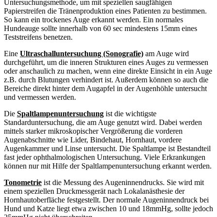
Untersuchungsmethode, um mit speziellen saugfähigen
Papierstreifen die Tränenproduktion eines Patienten zu bestimmen.
So kann ein trockenes Auge erkannt werden. Ein normales
Hundeauge sollte innerhalb von 60 sec mindestens 15mm eines
Teststreifens benetzen.
Eine
Ultraschalluntersuchung (Sonografie)
am Auge wird
durchgeführt, um die inneren Strukturen eines Auges zu vermessen
oder anschaulich zu machen, wenn eine direkte Einsicht in ein Auge
z.B. durch Blutungen verhindert ist. Außerdem können so auch die
Bereiche direkt hinter dem Augapfel in der Augenhöhle untersucht
und vermessen werden.
Die
Spaltlampenuntersuchung
ist die wichtigste
Standarduntersuchung, die am Auge genutzt wird. Dabei werden
mittels starker mikroskopischer Vergrößerung die vorderen
Augenabschnitte wie Lider, Bindehaut, Hornhaut, vordere
Augenkammer und Linse untersucht. Die Spaltlampe ist Bestandteil
fast jeder ophthalmologischen Untersuchung. Viele Erkrankungen
können nur mit Hilfe der Spaltlampenuntersuchung erkannt werden.
Tonometrie
ist die Messung des Augeninnendrucks. Sie wird mit
einem speziellen Druckmessgerät nach Lokalanästhesie der
Hornhautoberfläche festgestellt. Der normale Augeninnendruck bei
Hund und Katze liegt etwa zwischen 10 und 18mmHg, sollte jedoch