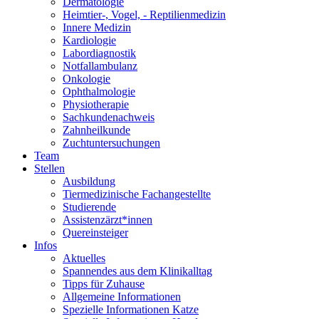
Dermatologie
Heimtier-, Vogel, - Reptilienmedizin
Innere Medizin
Kardiologie
Labordiagnostik
Notfallambulanz
Onkologie
Ophthalmologie
Physiotherapie
Sachkundenachweis
Zahnheilkunde
Zuchtuntersuchungen
Team
Stellen
Ausbildung
Tiermedizinische Fachangestellte
Studierende
Assistenzärzt*innen
Quereinsteiger
Infos
Aktuelles
Spannendes aus dem Klinikalltag
Tipps für Zuhause
Allgemeine Informationen
Spezielle Informationen Katze