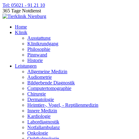
Tel: 05021 - 91 21 10
365 Tage Notdienst
Home
Klinik
Ausstattung
Klinikrundgang
Philosophie
Pinnwand
Historie
Leistungen
Allgemeine Medizin
Audiometrie
Bildgebende Diagnostik
Computertomographie
Chirurgie
Dermatologie
Heimtier-, Vogel, - Reptilienmedizin
Innere Medizin
Kardiologie
Labordiagnostik
Notfallambulanz
Onkologie
Ophthalmologie