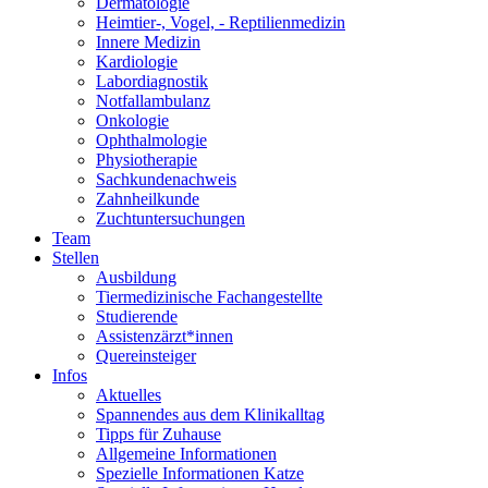
Dermatologie
Heimtier-, Vogel, - Reptilienmedizin
Innere Medizin
Kardiologie
Labordiagnostik
Notfallambulanz
Onkologie
Ophthalmologie
Physiotherapie
Sachkundenachweis
Zahnheilkunde
Zuchtuntersuchungen
Team
Stellen
Ausbildung
Tiermedizinische Fachangestellte
Studierende
Assistenzärzt*innen
Quereinsteiger
Infos
Aktuelles
Spannendes aus dem Klinikalltag
Tipps für Zuhause
Allgemeine Informationen
Spezielle Informationen Katze