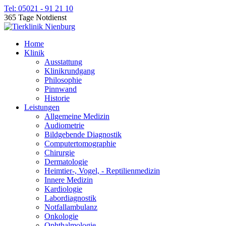
Tel: 05021 - 91 21 10
365 Tage Notdienst
Home
Klinik
Ausstattung
Klinikrundgang
Philosophie
Pinnwand
Historie
Leistungen
Allgemeine Medizin
Audiometrie
Bildgebende Diagnostik
Computertomographie
Chirurgie
Dermatologie
Heimtier-, Vogel, - Reptilienmedizin
Innere Medizin
Kardiologie
Labordiagnostik
Notfallambulanz
Onkologie
Ophthalmologie